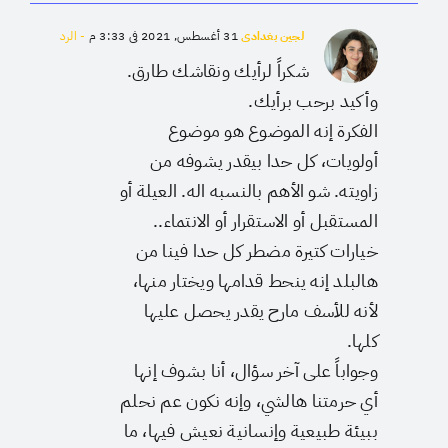
لجين بغدادي
31 أغسطس, 2021 في 3:33 م
- الرد
شكراً لرأيك ونقاشك طارق.
وأكيد برحب برأيك.
الفكرة إنه الموضوع هو موضوع
أولويات، كل حدا بيقدر يشوفه من
زاويته. شو الأهم بالنسبه اله. العيلة أو
المستقبل أو الاستقرار أو الانتماء..
خيارات كتيرة مضطر كل حدا فينا من
هالبلد إنه ينحط قدامها ويختار منها،
لأنه للأسف مارح يقدر يحصل عليها
كلها.
وجواباً على آخر سؤال، أنا بشوف إنها
أي حرمتنا هالشي، وإنه نكون عم نحلم
ببيئة طبيعية وإنسانية نعيش فيها، ما