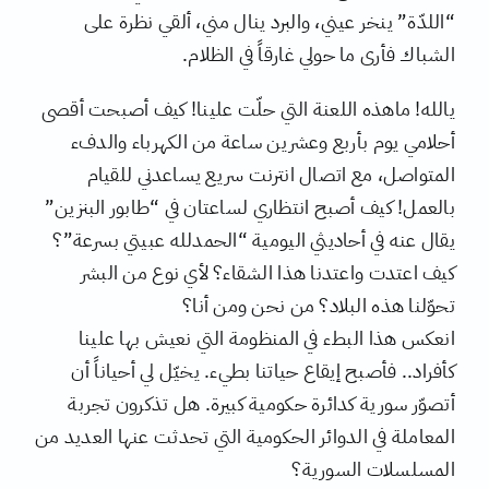
“اللدّة” ينخر عيني، والبرد ينال مني، ألقي نظرة على
الشباك فأرى ما حولي غارقاً في الظلام.
يالله! ماهذه اللعنة التي حلّت علينا! كيف أصبحت أقصى
أحلامي يوم بأربع وعشرين ساعة من الكهرباء والدفء
المتواصل، مع اتصال انترنت سريع يساعدني للقيام
بالعمل! كيف أصبح انتظاري لساعتان في “طابور البنزين”
يقال عنه في أحاديثي اليومية “الحمدلله عبيتي بسرعة”؟
كيف اعتدت واعتدنا هذا الشقاء؟ لأي نوع من البشر
تحوّلنا هذه البلاد؟ من نحن ومن أنا؟
انعكس هذا البطء في المنظومة التي نعيش بها علينا
كأفراد.. فأصبح إيقاع حياتنا بطيء. يخيّل لي أحياناً أن
أتصوّر سورية كدائرة حكومية كبيرة. هل تذكرون تجربة
المعاملة في الدوائر الحكومية التي تحدثت عنها العديد من
المسلسلات السورية؟