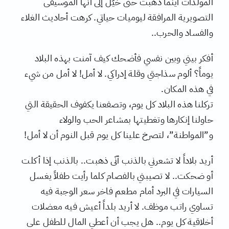
المولدات أينما ذهبت حتى خيّل إلى أنها الموسيقى
التصويرية المرافقة ليوميات حياتي. كرهت أحاديث الغلاء
والفساد والحرب..
أفكر بيني وبين نفسي فأضحك كيف آمنت بهذه البلاد
يوماً؟ ألوم سذاجتي وقلة إدراكي. لا أمل! لا أمل من شيء
في هذه المكان.
تركلنا هذه البلاد كل يوم، وتصفعنا يكفوف الحقيقة التي
حاولنا إنكارها وتغطيتها بمشاعر الحب والولاء
و”المواطنة”، لتصرخ علينا كل يوم قبل النوم أن لا أمل!
أريد بلاداً لا تشعرني بالذنب أنّى ذهبت.. بالذنب إذا أكلت
أو ضحكت.. لا تصيبني بالفصام كلما رأيت طفلاً يغسل
السيارات في البرد أمام مطعم فاخر سعر الوجبة فيه
تساوي راتب موظف. لا أريد بلداً أعيش فيه معضلات
أخلاقية كل يوم.. هل يجب أن أعطي المال للطفل على