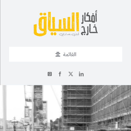
Ski
t
conten
القائمة
من أنا؟
✍
أحدث التدوينات
أعمال
فــن