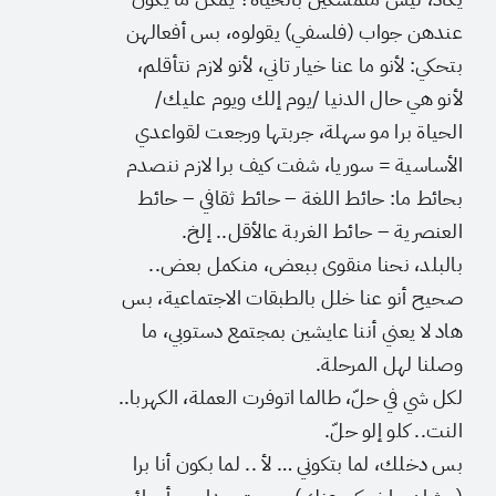
عندهن جواب (فلسفي) يقولوه، بس أفعالهن
بتحكي: لأنو ما عنا خيار تاني، لأنو لازم نتأقلم،
لأنو هي حال الدنيا /يوم إلك ويوم عليك/
الحياة برا مو سهلة، جربتها ورجعت لقواعدي
الأساسية = سوريا، شفت كيف برا لازم ننصدم
بحائط ما: حائط اللغة – حائط ثقافي – حائط
العنصرية – حائط الغربة عالأقل.. إلخ.
بالبلد، نحنا منقوى ببعض، منكمل بعض..
صحيح أنو عنا خلل بالطبقات الاجتماعية، بس
هاد لا يعني أننا عايشين بمجتمع دستوبي، ما
وصلنا لهل المرحلة.
لكل شي في حلّ، طالما اتوفرت العملة، الكهربا..
النت.. كلو إلو حلّ.
بس دخلك، لما بتكوني … لأ .. لما بكون أنا برا