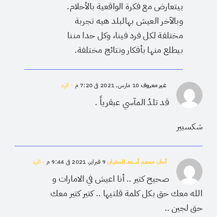
بيتعارض مع فكرة الواقعية بالأحلام.
وبالآخر العيش بهالبلد هيه تجربة
مختلفة لكل فرد فينا، وكل حدا مننا
بيطلع منها بأفكار ونتائج مختلفة.
غير معروف
10 مارس, 2021 في 7:20 م
- الرد
قد تلدُ المآسي عبقرياً .
شكسبير
أمان محمد أسعد الحفيان
9 فبراير, 2021 في 9:44 م
- الرد
صحيح كتير .. أنا اعيش في الامارات و
الله معك حق بكل كلمة قلتيها .. كتير كتير معك
حق لجين ..