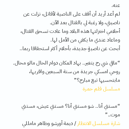
عنه.
لم أعد أريد أن أقف على الناصية لأقاتل، نزلت عن
ناصيتي، ولا رغبة لي بالقتال بعد الآن.
أحلامي اختزلتها هذه البلاد وما عادت تسحق القتال،
وماعاد عندي ما يكفي من الأمل لها.
أبحث عن ناصيةٍ جديدة، بأحلام أكثر استحقاقا ربما..
“مافي شي رح يتغير.. بهاد المكان دوام الحال مالو محال.
روحي امسكي جريدة من سنة السبعين واقريها،
مابتحسيها تبع مبارح؟”
مسلسل قلم حمرة
“مستني أنا.. شو مستني أنا؟ مستني عيش، مستني
موت..”
شارة مسلسل الانتظار
/ ديمة أورشو وطاهر مامللي