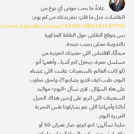
عادةً ما بحب خوض أي نوع من
النقاشات، متل ما قلتِ بتغريدتك من كم يوم:
tter.com/LoujainBa/status/1426962084743585795
بس بتوقع النقاش حول النقاط المذكورة
بالتدوينة ممكن يجيب نتيجة.
مبدأيًا، الاقتباس اللي حضرتك اخترتيه من
مسلسل حمرة، بيختزل كتير أشيا.. وأهمها أنو
(لو كانت العالم بالسبعينات عاشت اللي عشناه
اليوم، طيب كيف قدرو يضاينو؟)، ولحتى نجاوب
على هاد السؤال.. لازم نسأل -اليوم- مواليد
السبعينات اللي اتربو على إيدين هداك الجيل.
آبائنا وأمهاتنا اللي عم يشاركونا نفس التجربة
المريرة اليوم.
خلينا نسألهن: انتو كبرتو، صار عمركن 50 أو
يكاد، ليش متمسكين بالحياة؟ يمكن ما يكون