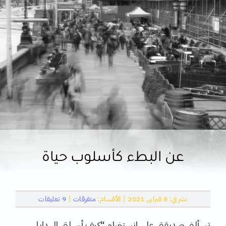
كتب
تقنية
متفرقات
عن البطء كأسلوب حياة
on
نشر في: 8 فبراير, 2021
|
الأقسام:
متفرقات
|
9 تعليقات
عن
البطء
تسألني صديقتي على انستغرام “كيف أرسلتي الهدايا