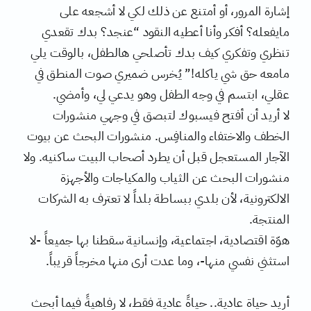
إشارة المرور، أو أمتنع عن ذلك لكي لا أشجعه على
مايفعله؟ أفكر وأنا أعطيه النقود “عنجد؟ بدك تقعدي
تنظري وتفكري كيف بدك تأصلحي هالطفل، بالوقت يلي
مامعه حق شي ياكله!” يُخرس ضميري صوت المنطق في
عقلي، ابتسم في وجه الطفل وهو يدعي لي، وأمضي.
لا أريد أن أفتح فيسبوك لتبصق في وجهي منشورات
الخطف والاختفاء والمنافِس. منشورات البحث عن بيوت
الآجار المستعجل قبل أن يطرد أصحاب البيت ساكنيه. ولا
منشورات البحث عن الثياب والمكياجات والأجهزة
الالكترونية، لأن بلدي ببساطة بلداً لا تعترف به الشركات
المنتجة.
هوّة اقتصادية، اجتماعية، وإنسانية سقطنا بها جميعاً -لا
استثني نفسي منها-، وما عدت أرى منها مخرجاً قريباً.
أريد حياة عادية.. حياةً عادية فقط، لا رفاهيةً فيما أبحث