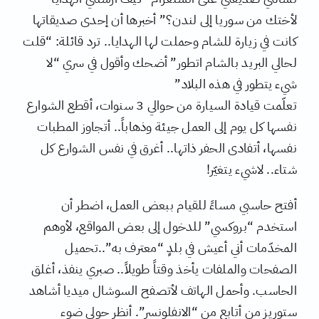
كأسلوب
لأختك من سوريا إلى لندن؟” أخبرها أن إحدى صديقاتها
حياة
كانت في زيارة للشام وحملت لها الهدايا.. ترد قائلة: “قلت
لحالي البريد بالشام اتطور” أضحك وأقول في سري “لا
شيء يتطور في هذه البلاد”
تعلّمت قيادة السيارة من حوالي 3 سنوات، أقطع الشوارع
نفسها كل يوم إلى العمل جيئة وذهاباً.. أتجاوز المطبات
نفسها، أتفادى الحفر ذاتها.. أغرق في نفس الشوارع كل
شتاء.. لاشيء يتغيّر!
أفتح حاسبي مساءً للقيام ببعض العمل، اضطر أن
استخدم “بروكسي” للدخول إلى بعض المواقع، لأوهم
المخدّمات أني أعيش في بلدٍ “معترف به”..تحميل
الصفحات والملفات يأخذ وقتاً طويلاً.. صبري ينفذ، أغلق
الحاسب. وأحمل الهاتف لأتصفح السوشال ميديا أشاهد
ستوريز من أتابع من “الانفلونسر”. أنظر حولي ضوء