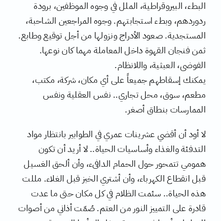
البطء، البيروقراطية، الملل في وجوه الموظفين، برودة
ردوردهم، وبطء استجابتهم. وجوه المراجعين الشاحبة،
المستجدية. صعود الأدراج ونزولها من أجل توقيع وطابع.
ثمن فنجان القهوة داخل المعاملة مهما كان نوعها.
الفوضى، العبثية، واللانظام.
يمكنك إسقاطهم جميعاً على أي مكان، شركة، مكتب،
مطعم، سوق، محل تجاري.. نفس العقلية ونفس
الممارسات بنطاق أصغر.
لا أود أن أقضي عشرينات عمري في الطوابير بانتظار مواد
التدفئة والغذاء وأساسيات الحياة.. لا أريد أن تكون
همومي تتمحور حول الحمام الدافىء، وأن ألحق الغسيل
قبل انقطاع الكهرباء، وأن أشتري الخبز قبل الغلاء. مللت
هذه الحياة.. سئمت الظلام في كل مكان حتى ما عدت
قادرة على التمييز النور من العتم. صُمّت أذاني من أصوات