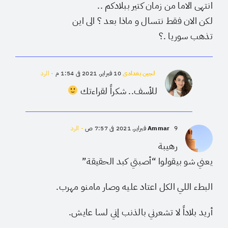
انتهى الاما من زمان كتير ببلادكم ..
لكن الان فقط نتسال و ماذا بعد ؟ الى اين
تذهب سوريا .؟
لجين بغدادي
10 فبراير, 2021 في 1:54 م
- الرد
للأسف.. شكراً لقراءتك
9 فبراير, 2021 في 7:57 ص
Ammar
- الرد
رهيبة
يعني شو بيقولوا “أصبتي كبد الحقيقة”
البطء اللي الكل اعتاد عليه وصار مامنو مهرب.
أريد بلاداً لا تشعرني بالذنب إني لسا عايش.