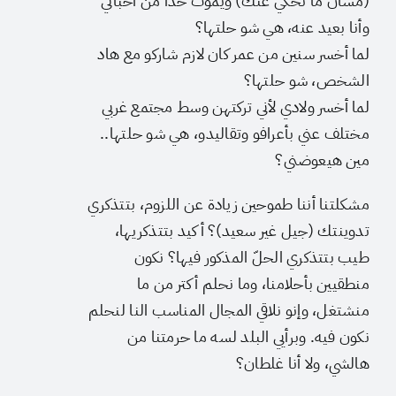
(مشان ما نحكي عنك) ويموت حدا من أحبائي
وأنا بعيد عنه، هي شو حلتها؟
لما أخسر سنين من عمر كان لازم شاركو مع هاد
الشخص، شو حلتها؟
لما أخسر ولادي لأني تركتهن وسط مجتمع غربي
مختلف عني بأعرافو وتقاليدو، هي شو حلتها..
مين هيعوضني؟
مشكلتنا أننا طموحين زيادة عن اللزوم، بتتذكري
تدوينتك (جيل غير سعيد)؟ أكيد بتتذكريها،
طيب بتتذكري الحلّ المذكور فيها؟ نكون
منطقيين بأحلامنا، وما نحلم أكتر من ما
منشتغل، وإنو نلاقي المجال المناسب النا لنحلم
نكون فيه. وبرأيي البلد لسه ما حرمتنا من
هالشي، ولا أنا غلطان؟