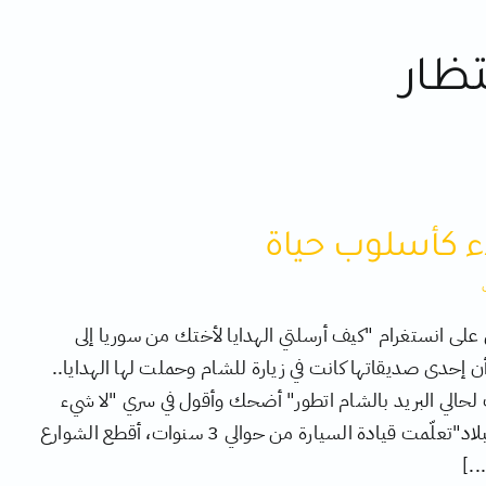
ظار
ء كأسلوب حياة
لى انستغرام "كيف أرسلتي الهدايا لأختك من سوريا إلى
ن إحدى صديقاتها كانت في زيارة للشام وحملت لها الهدايا..
 لحالي البريد بالشام اتطور" أضحك وأقول في سري "لا شيء
يتطور في هذه البلاد"تعلّمت قيادة السيارة من حوالي 3 سنوات، أقطع الشوارع
..]