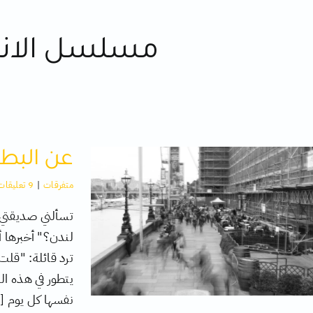
مسلسل الانت
عن البط
متفرقات
|
9 تعليقات
تسألني صديقتي ع
لندن؟" أخبرها أ
ترد قائلة: "قلت
نفسها كل يوم [.