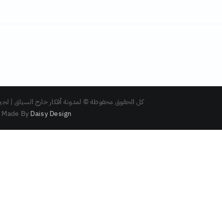
كل الحقوق محفوظة © لمدونة أفكار خارج السياق | لجين بغدا
Made By
Daisy Design