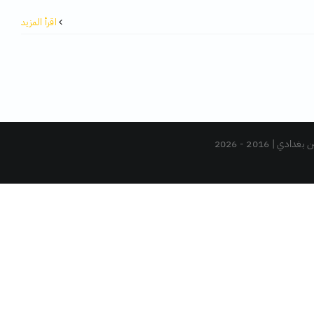
‫اقرأ المزيد
دي | 2016 -
2026