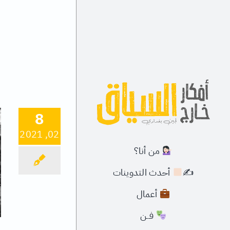
Ski
t
conten
8
02, 2021
من أنا؟
✍
أحدث التدوينات
أعمال
فــن