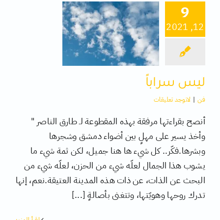
9
12, 2021
كتب
تقنية
ليس سراباً
متفرقات
فن
|
لاتوجد تعليقات
أنصح بقراءتها مرفقة بهذه المقطوعة لـ طارق الناصر "
وأخذ يسير على مهلٍ بين أضواء دمشق وشجرها
وبشرها.فكّر.. كل شيء ها هنا جميل، لكن ثمة شيء ما
يشوب هذا الجمال لعلّه شيء من الحزن، لعلّه شيء من
البحث عن الذات، عن ذات هذه المدينة العتيقة.نعم، إنها
تدرك روحها وهويّتها، وتتغنى بأصالةٍ [...]
‫اقرأ المزيد