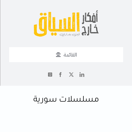
Ski
t
conten
القائمة
من أنا؟
✍
أحدث التدوينات
مسلسلات سورية
أعمال
فــن