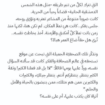
التي تترك لكلِّ من تنير طريقه -مثل هذه الشمس
الدمشقية الحانية- فضاءاً رحباً من الحرية.
كانت ضروباٌ متنوعةً من المشاعر تعتريه وتؤرّق روحه،
جلس يفكر.. كانت هيَ تملأ المكان. لم تكن هنا، لكنها منذ
زمن باتت تملأ كلَّ أمكنتي والأزمنة. أخذ يخاطبُ نفسه..
تُرى هل حقاً ضاع العمر هباءً؟
وتذكّر تلك الصحفيّة الجميلة التي تبحث عن موقع
تستحقه في عالم الصحافة والفكر. كانت قد سألته السؤال
نفسه، وردَّ عليها يومها قائلاً: “لا! بل قد فعلنا الكثير! وثمّةَ
الكثير ينتظر. ينتظركم أنتم. ينتظر جيلكِ، والكثيرات
والكثيرين ممن هم مثلك، ممن ينبضون بالحياة والأمل
والحلم.”
أتراهُ كان يكذب عليها، أم على نفسه؟