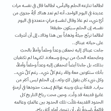
لطالما تنازعه الحلم واليأس، لطالما قال في نفسه مرات
عديدة في اليوم الواحد، أنه لم تعد هناك أيّةُ جدوى من
أيِّ شيء، ثم عادَ وقال لنفسهِ مراتٍ متعددةٍ في اليوم
نفسه، إن الحلم سيكون حقيقة!
لطالما ترنّح جيئةً وذهاباً بين هذا وذاك، إلى أن أشرقت
على حياته عيناكِ..
جاءت عيناكِ إليه تحملان وعداً وحلماً وأملاً بالحبّ
ومايحمله الحبُّ من بهجةٍ وسعادة. لكنهما لم تكتفيان
بذلك، بل جاءتا أيضاً لتحملان إليه وعداً وحلماً وأملاً،
بأنك ستكونين معهُ ولهُ، رغمَ كلِّ شيء.. رغم كلِّ شيء..
وكل شيء كان يقول لكِ وله.، إن الحلمَ ليس أكثر من
سراب. فثمّةَ بينكِ وبينه عوالمٌ رُسمت حدودها في أزمنةٍ
غابرةٍ قديمة قد ولّت. وحين محت رياحُ التاريخ كل
الحدود القديمة ظلّت تلك الحدود بين عالمكِ وعالمه
قائمةً راسخةً تأبى أن تنحني أمام أيّة رياح.