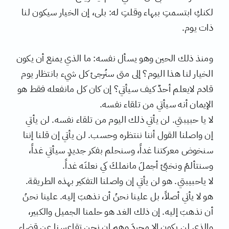
لكنكِ ابتسمتِ ببهاء وقلتِ له: بلى، إن الخيار سيكون لنا
ذات يوم.
ومنذ ذلك الحين وهو يسأل نفسه: ما الذي يمنع أن يكون
الخيار لنا هذا اليوم؟ إلى متى سنُرجئ كل شيء بانتظار يوم
قادم لايعلم أحدٌ كيف سيأتي؟ إن كان كل مانفعله فقط هو
الإيمان أنه سيأتي من تلقاء نفسه.
لا يا حبيبتي. لن يأتي ذلك اليوم من تلقاء نفسه. لن يأتي
إن واصلنا القول أننا ننتظره وحسب. لن يأتي إن قلنا إننا
سنخوض معركتنا غداً، وسنحلم بفكر جديدٍ سيأتي غداً،
وسنتألمُ ونخبّئ أجملَ مانملكَ كي نعلنَه غداً.
لا ياحبيبتي. هو لن يأتي إن واصلنا التفكير بهذه الطريقة.
هو لا يأتي أصلاً، بل علينا نحنُ أن نذهبَ إليه. علينا نحنُ
أن نذهبَ إليه. إن ذلك الغد هو حلمنا الجميل والكبير،
والذي لن يكون إلا مجردَ وهمٍ إن نحن تقاعسنا عن قضاء