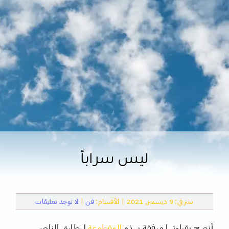
كتب
تقنية
متفرقات
ليس سراباً
on
نشر في: 9 ديسمبر, 2021
|
الأقسام:
فن
|
لا توجد تعليقات
ليس
سراباً
أنصح بقراءتها مرفقة بهذه
المقطوعة
لـ طارق الناصر