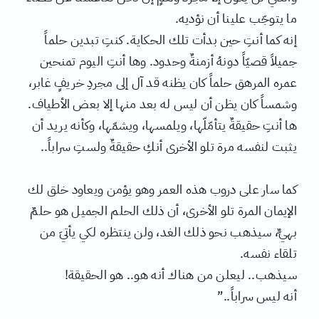
ما يتوجّب علينا أن نؤديه.
إنه كما أنتِ حين بدأت تلك الحكاية. كنتِ تبدين حلماً
جميلاً قصيّاً دونهُ أزمنةٌ وحدود. وها أنتِ اليوم تمنحين
عمره المرهق حلماً كان يظنه قد آل إلى مجردِ خريفٍ غابر،
وشمساً كان يظن أن ليس له بعد منها إلا بعض الأطياف.
ها أنتِ حقيقةٌ يتأمّلّها، ويلمسها، ويشمّها، وكأنه يريد أن
يثبت لنفسه مرة تلو الأخرى أنكِ حقيقةٌ ولستِ سراباً..
كما سار على دروب هذه العمر وهو يؤمن ويعاود خلق لك
الإيمان المرة تلو الأخرى، أن ذلك الحلم الجميل هو حلمٌ
بهيٌّ، سيذهب نحو ذلك الغد، ولن ينتظره لكي يأتيَ من
تلقاء نفسه.
سيذهب.. ليعلن من هناك أنه هو.. هو الحقيقة!
أنه ليس سراباً..”