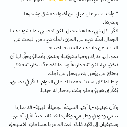
” وأخذ يسير على مهلٍ بين أضواء دمشق وشجرها
وبشرها.
فكّر.. كل شيء ها هنا جميل، لكن ثمة شيء ما يشوب هذا
الجمال لعلّه شيء من الحزن، لعلّه شيء من البحث عن
الذات، عن ذات هذه المدينة العتيقة.
نعم، إنها تدرك روحها وهويّتها، وتتغنى بأصالةٍ يحقُّ لها أن
تتغنى بها، لكن ثمّة طريقاً وحلماً،ثمّة غدٌ ينتظر، ثمة فكر
يحتاج من يؤمن به، ويعمل من أجله.
ولطالما كان يحدث معه ذلك على الدوام، يُفكّر في دمشق،
يُفكِّر في هويةٍ وحلمٍ وغد، وتخطر له حينها.
وكأن عينيكِ -يا أيّتها السيدةُ الجميلةُ البهيّة- قد صارتا
حلمي وهويتي وطريقي، وكأنهما قد كانتا منذُ الأزلِ أمسي،
وستبقيان إلى الأبد ذلكَ الغد العامر بالمساحاتِ الفسيحةِ،