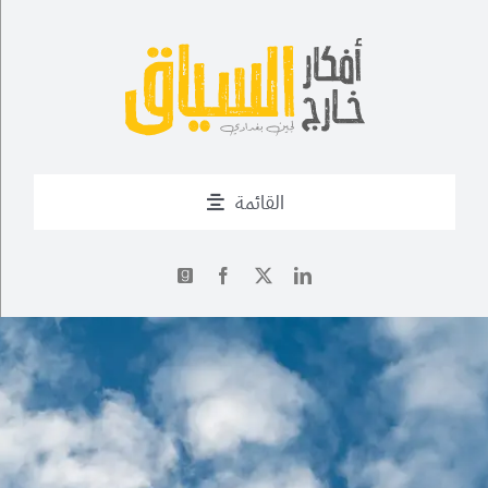
Ski
t
conten
القائمة
من أنا؟
✍
أحدث التدوينات
أعمال
فــن