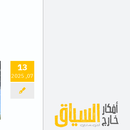
Ski
t
conten
13
07, 2025