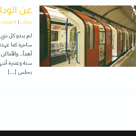
عن الودا
مذكرات
|
5 تعليقات
لم يبدو كل شيء 
ساحرة كما عهدته
أهدأ.. والأماكن ا
سنة وعشرة أشهر
يجلس [...]