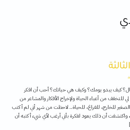
ي
لثالثة
د
حال؟ كيف يبدو يومك؟ وكيف هي حياتك؟ أحب أن افكر
 لي للتخفف من أعباء الحياة ولإخراج الأفكار والمشاعر من
لصغير للخارج، للفراغ، للحياة.. لاحظت من شهر أني لم أكتب
واكتشفت أن ذلك يعود لفكرة بأني أرغب لأي شيء أكتبه أن