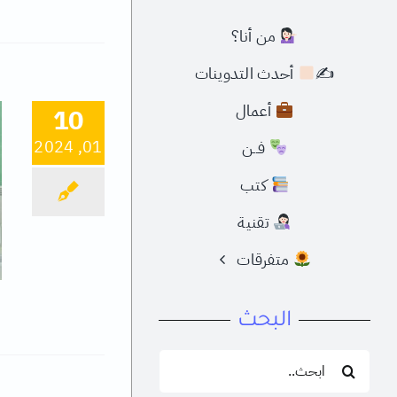
من أنا؟
✍
أحدث التدوينات
أعمال
10
01, 2024
فــن
كتب
تقنية
متفرقات
البحث
البحث
عن: