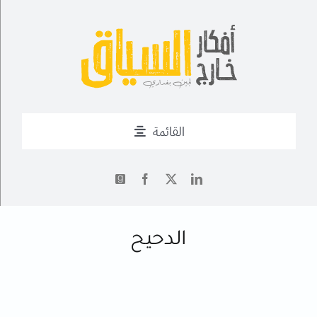
Ski
t
conten
القائمة
من أنا؟
✍
أحدث التدوينات
الدحيح
أعمال
فــن