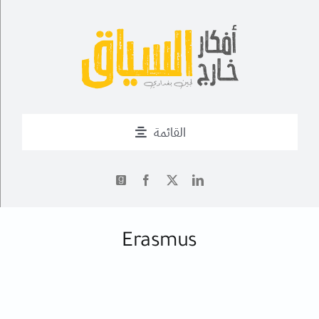
Ski
t
conten
القائمة
من أنا؟
✍
أحدث التدوينات
Erasmus
أعمال
فــن