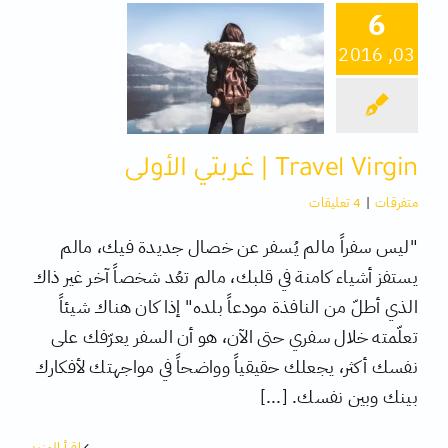
6
03, 2016
كتب
تقنية
Travel Virgin | غربتي الأولى
متفرقات
متفرقات
|
4 تعليقات
"ليس سفراً مالم يُسفر عن خصال جديدة فيك، مالم
يستفز أشياء كامنة في قلبك، مالم تعُد شخصاً آخر غير ذاك
الذي أطلّ من النافذة مودعاً بلده" إذا كان هناك شيئاً
تعلّمته خلال سفري حتى الآن، هو أن السفر يعرّفك على
نفسك أكثر، يجعلك حقيقياً وواضحاً في مواجهتك لأفكارك
بينك وبين نفسك. [...]
‫اقرأ المزيد