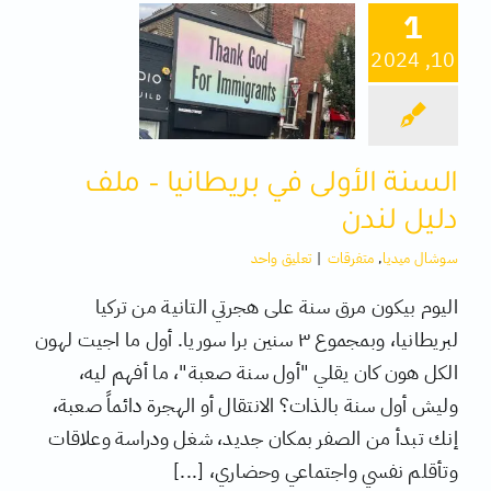
1
10, 2024
كتب
تقنية
السنة الأولى في بريطانيا – ملف
متفرقات
دليل لندن
سوشال ميديا
,
متفرقات
|
تعليق واحد
اليوم بيكون مرق سنة على هجرتي التانية من تركيا
لبريطانيا، وبمجموع ٣ سنين برا سوريا. أول ما اجيت لهون
الكل هون كان يقلي "أول سنة صعبة"، ما أفهم ليه،
وليش أول سنة بالذات؟ الانتقال أو الهجرة دائماً صعبة،
إنك تبدأ من الصفر بمكان جديد، شغل ودراسة وعلاقات
وتأقلم نفسي واجتماعي وحضاري، [...]