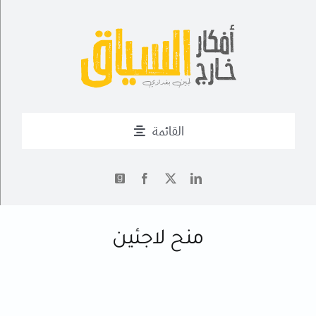
Ski
t
conten
القائمة
من أنا؟
✍
أحدث التدوينات
منح لاجئين
أعمال
فــن