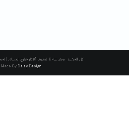
كل الحقوق محفوظة © لمدونة أفكار خارج السياق | لجين بغدا
Made By
Daisy Design