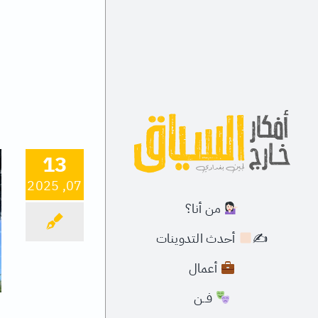
Ski
t
conten
13
07, 2025
من أنا؟
✍
أحدث التدوينات
أعمال
فــن