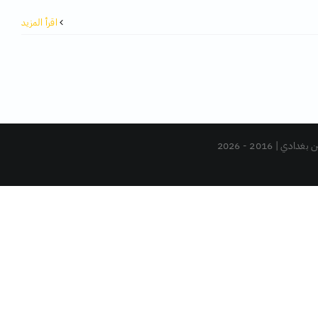
‫اقرأ المزيد
دي | 2016 -
2026