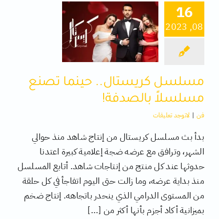
16
08, 2023
كتب
تقنية
مسلسل كريستال.. حينما تصنع
متفرقات
مسلسلاً بالصدفة!
فن
|
لاتوجد تعليقات
بدأ بث مسلسل كريستال من إنتاج شاهد منذ حوالي
الشهر، وترافق مع عرضه ضجة إعلامية كبيرة اعتدنا
حدوثها عند كل منتج من إنتاجات شاهد. أتابع المسلسل
منذ بداية عرضه، وما زالت حتى اليوم اتفاجأ في كل حلقة
من المستوى الدرامي الذي ينحدر باتجاهه. إنتاج ضخم
بميزانية أكاد أجزم بأنها أكثر من [...]