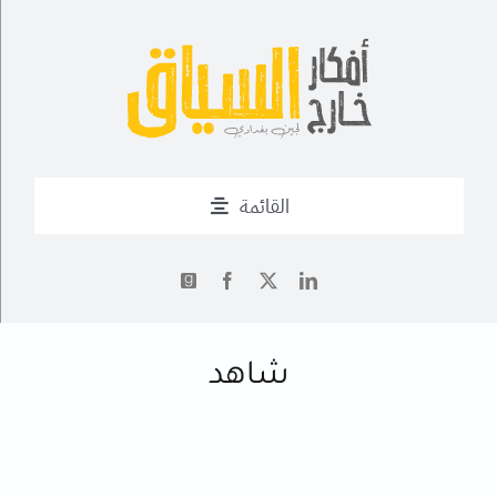
Ski
t
conten
القائمة
من أنا؟
✍
أحدث التدوينات
شاهد
أعمال
فــن