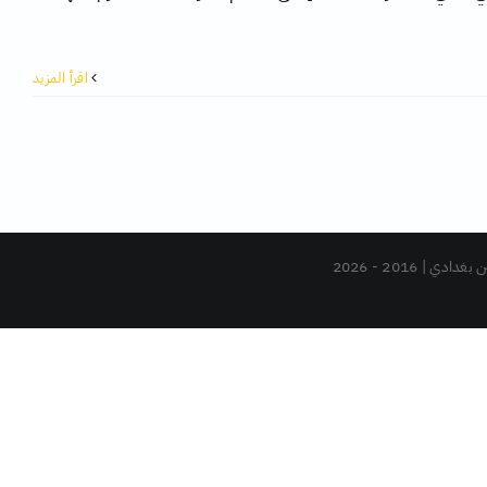
‫اقرأ المزيد
دي | 2016 -
2026