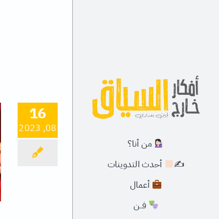
Ski
t
conten
16
08, 2023
من أنا؟
✍
أحدث التدوينات
أعمال
فــن