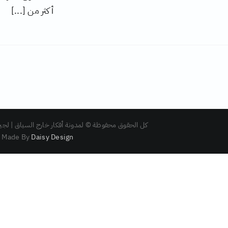
أكثر من [...]
كل الحقوق محفوظة © لمدونة أفكار خارج السياق | لجين بغدا
Made By
Daisy Design