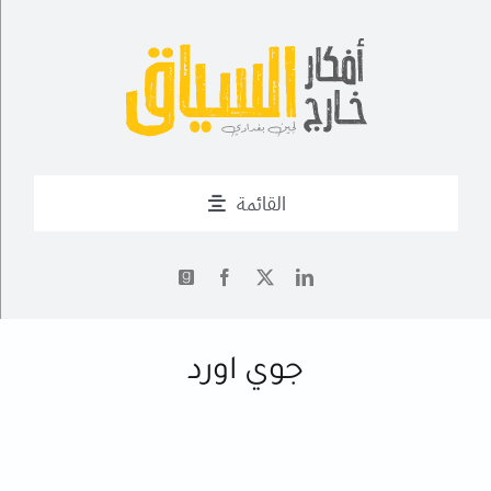
Ski
t
conten
القائمة
من أنا؟
✍
أحدث التدوينات
جوي اورد
أعمال
فــن